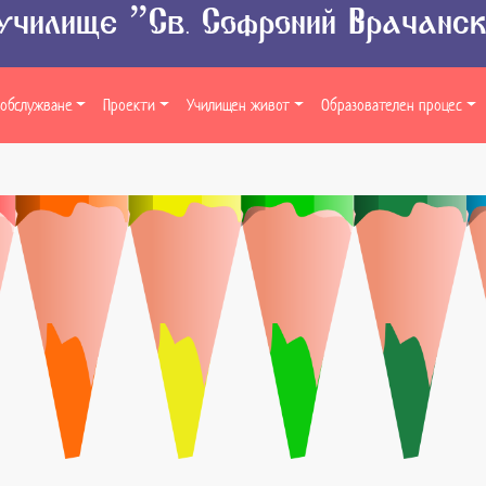
училище “Св. Софроний Врачанс
обслужване
Проекти
Училищен живот
Образователен процес