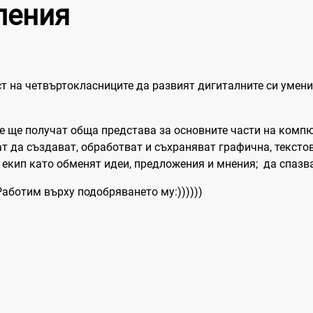
ления
 на четвъртокласниците да развият дигиталните си умения
те ще получат обща представа за основните части на комп
ат да създават, обработват и съхраняват графична, текст
екип като обменят идеи, предложения и мнения; да спазв
Работим върху подобряването му:))))))