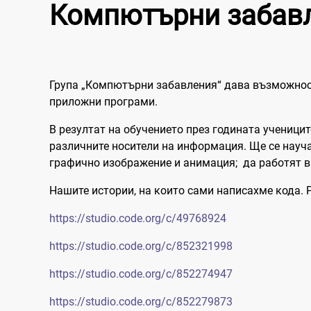
Компютърни забав
Група „Компютърни забавления“ дава възможност
приложни програми.
В резултат на обучението през годината ученици
различните носители на информация. Ще се науч
графично изображение и анимация; да работят в 
Нашите истории, на които сами написахме кода. 
https://studio.code.org/c/49768924
https://studio.code.org/c/852321998
https://studio.code.org/c/852274947
https://studio.code.org/c/852279873