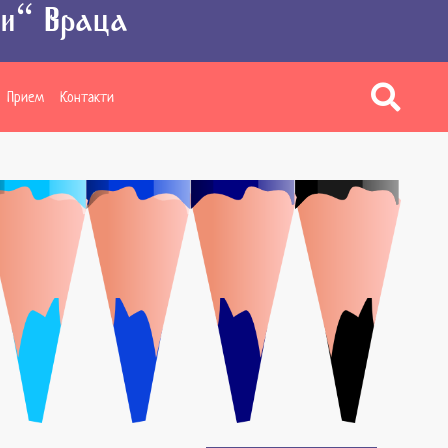
ки” Враца
Прием
Контакти