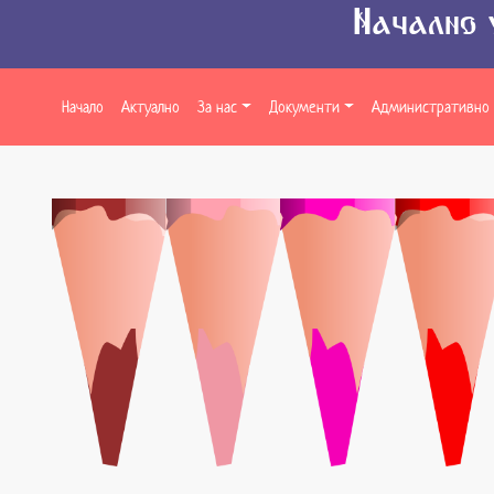
Начално 
Начало
Актуално
За нас
Документи
Административно 