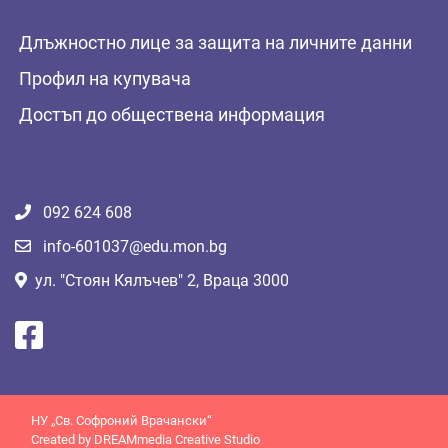
Длъжностно лице за защита на личните данни
Профил на купувача
Достъп до обществена информация
092 624 608
info-601037@edu.mon.bg
ул. "Стоян Кялъчев" 2, Враца 3000
НУ „Св. Софроний Врачански“
Created by
DREAMmedia Creative Studio