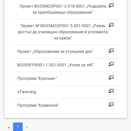
Проект BG05M2ОP001-3.018-0001 „Подкрепа
за приобщаващо образование“
Проект № BG05M2OP001-5.001-0001 „Равен
достъп до училищно образование в условията
на кризи“
Проект „Образование за утрешния ден“
BG05SFPR001-1.001-0001 „Успех за теб“
Програма "Еразъм+"
eTwinning
Програма "Коменски"
«
1
»