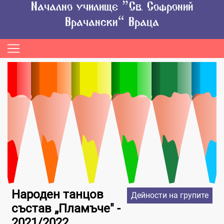
Начално училище “Св. Софроний
Врачански” Враца
Народен танцов
Дейности на групите
състав „Пламъче" -
2021/2022