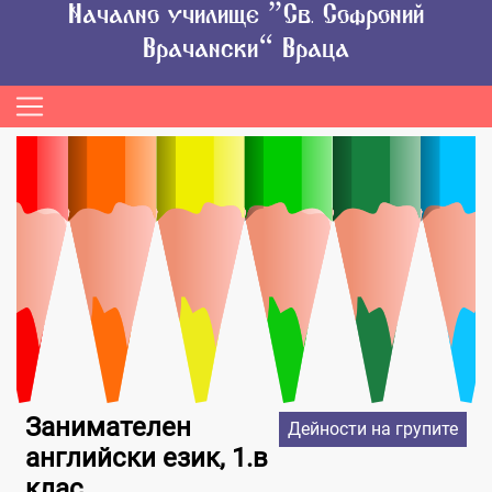
Начално училище “Св. Софроний
Врачански” Враца
Занимателен
Дейности на групите
английски език, 1.в
клас