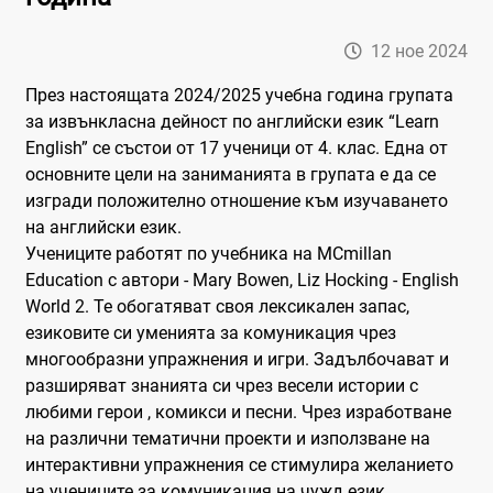
12 ное 2024
През настоящата 2024/2025 учебна година групата
за извънкласна дейност по английски език “Learn
English” се състои от 17 ученици от 4. клас. Една от
основните цели на заниманията в групата е да се
изгради положително отношение към изучаването
на английски език.
Учениците работят по учебника на MCmillan
Education с автори - Mary Bowen, Liz Hocking - English
World 2. Te обогатяват своя лексикален запас,
езиковите си уменията за комуникация чрез
многообразни упражнения и игри. Задълбочават и
разширяват знанията си чрез весели истории с
любими герои , комикси и песни. Чрез изработване
на различни тематични проекти и използване на
интерактивни упражнения се стимулира желанието
на учениците за комуникация на чужд език.