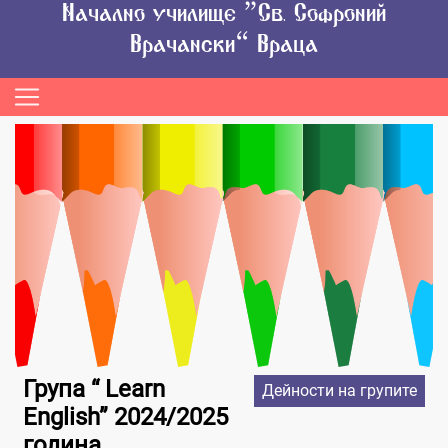
Начално училище “Св. Софроний
Врачански” Враца
Група “ Learn
Дейности на групите
English” 2024/2025
година