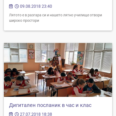
09.08.2018 23:40
Лятото е в разгара си и нашето лятно училище отвори
широко простори
Дигитален посланик в час и клас
27.07.2018 18:38