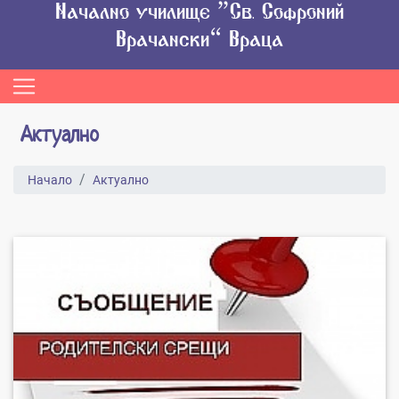
Начално училище “Св. Софроний
Врачански” Враца
Актуално
Начало
Актуално