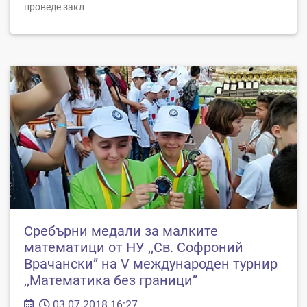
проведе закл
Сребърни медали за малките
математици от НУ ,,Св. Софроний
Врачански” на V международен турнир
,,Математика без граници”
03.07.2018 16:27